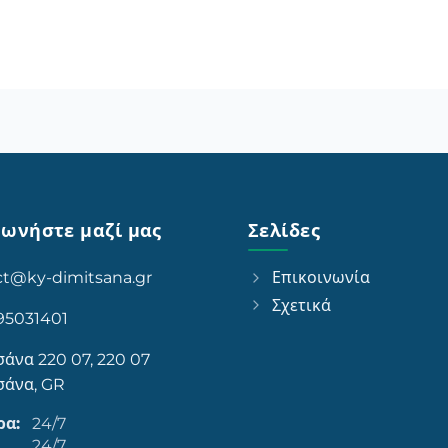
νωνήστε μαζί μας
Σελίδες
ct@ky-dimitsana.gr
Επικοινωνία
Σχετικά
95031401
άνα 220 07, 220 07
σάνα, GR
ρα:
24/7
24/7