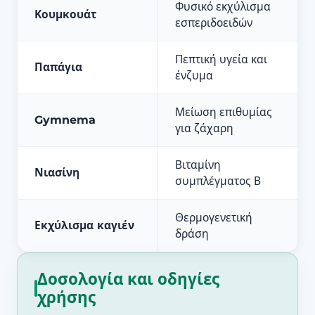
Φυσικό εκχύλισμα
Κουμκουάτ
εσπεριδοειδών
Πεπτική υγεία και
Παπάγια
ένζυμα
Μείωση επιθυμίας
Gymnema
για ζάχαρη
Βιταμίνη
Νιασίνη
συμπλέγματος Β
Θερμογενετική
Εκχύλισμα καγιέν
δράση
Δοσολογία και οδηγίες
χρήσης