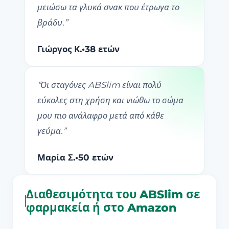
μειώσω τα γλυκά σνακ που έτρωγα το
βράδυ.
”
Γιώργος Κ.
•
38 ετών
“
Οι σταγόνες ABSlim είναι πολύ
εύκολες στη χρήση και νιώθω το σώμα
μου πιο ανάλαφρο μετά από κάθε
γεύμα.
”
Μαρία Σ.
•
50 ετών
Διαθεσιμότητα του ABSlim σε
φαρμακεία ή στο Amazon