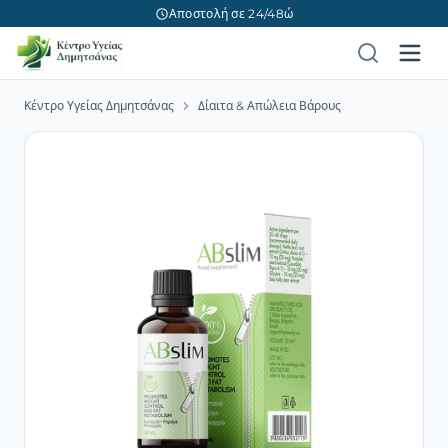
Αποστολή σε 24/48ώ
Κέντρο Υγείας Δημητσάνας
Δίαιτα & Απώλεια Βάρους