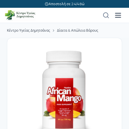
Αποστολή σε 24/48ώ
Κέντρο Υγείας Δημητσάνας
Δίαιτα & Απώλεια Βάρους