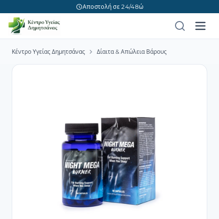
Αποστολή σε 24/48ώ
Κέντρο Υγείας Δημητσάνας
Δίαιτα & Απώλεια Βάρους