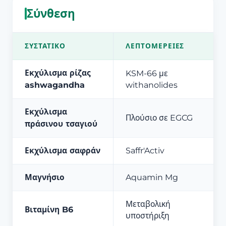
Σύνθεση
ΣΥΣΤΑΤΙΚΌ
ΛΕΠΤΟΜΈΡΕΙΕΣ
Εκχύλισμα ρίζας
KSM-66 με
ashwagandha
withanolides
Εκχύλισμα
Πλούσιο σε EGCG
πράσινου τσαγιού
Εκχύλισμα σαφράν
Saffr'Activ
Μαγνήσιο
Aquamin Mg
Μεταβολική
Βιταμίνη B6
υποστήριξη