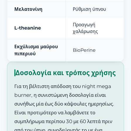
Μελατονίνη
Ρύθμιση ύπνου
Προαγωγή
L-theanine
χαλάρωσης
Εκχύλισμα μαύρου
BioPerine
πιπεριού
Δοσολογία και τρόπος χρήσης
Για τη βέλτιστη απόδοση του night mega
burner, η συνιστώμενη δοσολογία είναι
συνήθως μία έως δύο κάψουλες ημερησίως.
Είναι προτιμότερο να λαμβάνετε το
συμπλήρωμα περίπου 30 με 60 λεπτά πριν
από τον ύπνο, συνοδεύοντάς το με ένα