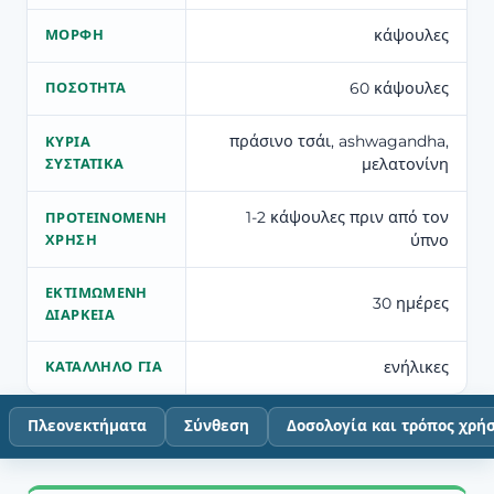
κάψουλες
ΜΟΡΦΉ
60 κάψουλες
ΠΟΣΌΤΗΤΑ
πράσινο τσάι, ashwagandha,
ΚΎΡΙΑ
μελατονίνη
ΣΥΣΤΑΤΙΚΆ
1-2 κάψουλες πριν από τον
ΠΡΟΤΕΙΝΌΜΕΝΗ
ύπνο
ΧΡΉΣΗ
ΕΚΤΙΜΏΜΕΝΗ
30 ημέρες
ΔΙΆΡΚΕΙΑ
ενήλικες
ΚΑΤΆΛΛΗΛΟ ΓΙΑ
Πλεονεκτήματα
Σύνθεση
Δοσολογία και τρόπος χρή