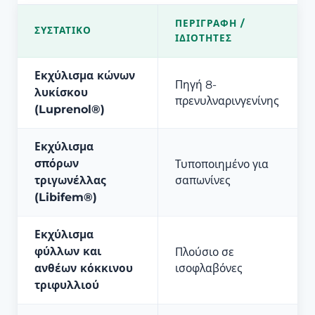
ΠΕΡΙΓΡΑΦΉ /
ΣΥΣΤΑΤΙΚΌ
ΙΔΙΌΤΗΤΕΣ
Εκχύλισμα κώνων
Πηγή 8-
λυκίσκου
πρενυλναρινγενίνης
(Luprenol®)
Εκχύλισμα
σπόρων
Τυποποιημένο για
τριγωνέλλας
σαπωνίνες
(Libifem®)
Εκχύλισμα
φύλλων και
Πλούσιο σε
ανθέων κόκκινου
ισοφλαβόνες
τριφυλλιού