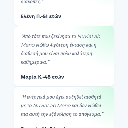
διακοπές.
”
Ελένη Π.
•
51 ετών
“
Από τότε που ξεκίνησα το NuviaLab
Meno νιώθω λιγότερη ένταση και η
διάθεσή μου είναι πολύ καλύτερη
καθημερινά.
”
Μαρία Κ.
•
48 ετών
“
Η ενέργειά μου έχει αυξηθεί αισθητά
με το NuviaLab Meno και δεν νιώθω
πια αυτή την εξάντληση το απόγευμα.
”