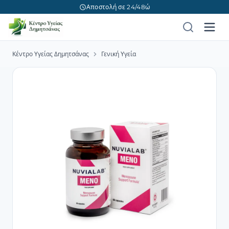
Αποστολή σε 24/48ώ
Κέντρο Υγείας Δημητσάνας
Γενική Υγεία