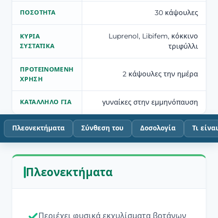
30 κάψουλες
ΠΟΣΌΤΗΤΑ
Luprenol, Libifem, κόκκινο
ΚΎΡΙΑ
τριφύλλι
ΣΥΣΤΑΤΙΚΆ
ΠΡΟΤΕΙΝΌΜΕΝΗ
2 κάψουλες την ημέρα
ΧΡΉΣΗ
γυναίκες στην εμμηνόπαυση
ΚΑΤΆΛΛΗΛΟ ΓΙΑ
Πλεονεκτήματα
Σύνθεση του
Δοσολογία
Τι είνα
Πλεονεκτήματα
Περιέχει φυσικά εκχυλίσματα βοτάνων