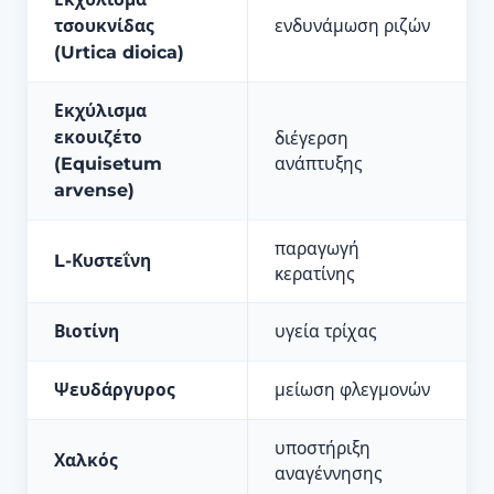
τσουκνίδας
ενδυνάμωση ριζών
(Urtica dioica)
Εκχύλισμα
εκουιζέτο
διέγερση
(Equisetum
ανάπτυξης
arvense)
παραγωγή
L-Κυστεΐνη
κερατίνης
Βιοτίνη
υγεία τρίχας
Ψευδάργυρος
μείωση φλεγμονών
υποστήριξη
Χαλκός
αναγέννησης