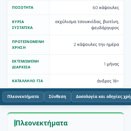
60 κάψουλες
ΠΟΣΌΤΗΤΑ
εκχύλισμα τσουκνίδας, βιοτίνη,
ΚΎΡΙΑ
ψευδάργυρος
ΣΥΣΤΑΤΙΚΆ
ΠΡΟΤΕΙΝΌΜΕΝΗ
2 κάψουλες την ημέρα
ΧΡΉΣΗ
ΕΚΤΙΜΏΜΕΝΗ
1 μήνας
ΔΙΆΡΚΕΙΑ
άνδρες 18+
ΚΑΤΆΛΛΗΛΟ ΓΙΑ
Πλεονεκτήματα
Σύνθεση
Δοσολογία και οδηγίες χρ
Πλεονεκτήματα