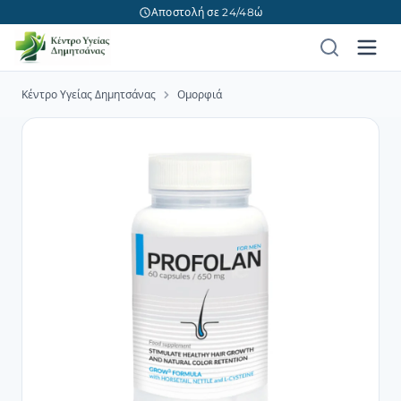
Αποστολή σε 24/48ώ
Κέντρο Υγείας Δημητσάνας
Ομορφιά