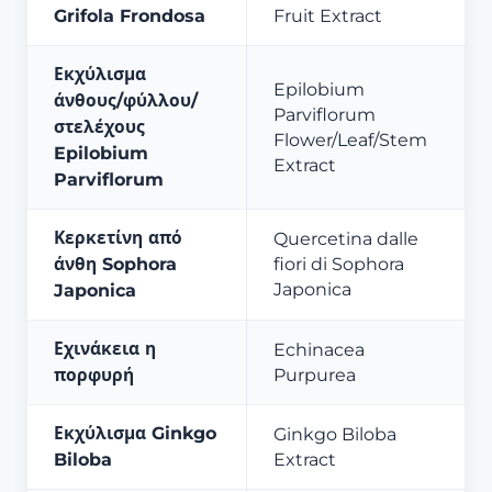
Grifola Frondosa
Fruit Extract
Εκχύλισμα
Epilobium
άνθους/φύλλου/
Parviflorum
στελέχους
Flower/Leaf/Stem
Epilobium
Extract
Parviflorum
Κερκετίνη από
Quercetina dalle
άνθη Sophora
fiori di Sophora
Japonica
Japonica
Εχινάκεια η
Echinacea
πορφυρή
Purpurea
Εκχύλισμα Ginkgo
Ginkgo Biloba
Biloba
Extract