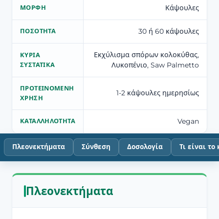
Κάψουλες
ΜΟΡΦΉ
30 ή 60 κάψουλες
ΠΟΣΌΤΗΤΑ
Εκχύλισμα σπόρων κολοκύθας,
ΚΎΡΙΑ
Λυκοπένιο, Saw Palmetto
ΣΥΣΤΑΤΙΚΆ
ΠΡΟΤΕΙΝΌΜΕΝΗ
1-2 κάψουλες ημερησίως
ΧΡΉΣΗ
Vegan
ΚΑΤΑΛΛΗΛΌΤΗΤΑ
Πλεονεκτήματα
Σύνθεση
Δοσολογία
Τι είναι το
Πλεονεκτήματα