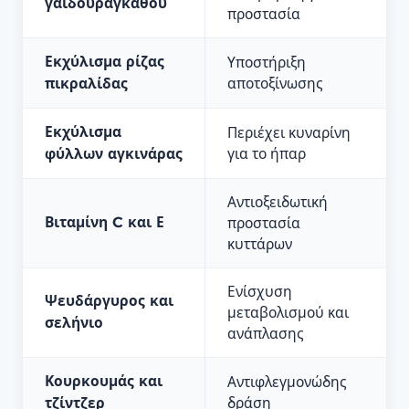
γαϊδουράγκαθου
προστασία
Εκχύλισμα ρίζας
Υποστήριξη
πικραλίδας
αποτοξίνωσης
Εκχύλισμα
Περιέχει κυναρίνη
φύλλων αγκινάρας
για το ήπαρ
Αντιοξειδωτική
Βιταμίνη C και Ε
προστασία
κυττάρων
Ενίσχυση
Ψευδάργυρος και
μεταβολισμού και
σελήνιο
ανάπλασης
Κουρκουμάς και
Αντιφλεγμονώδης
τζίντζερ
δράση