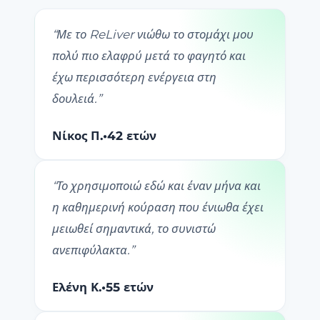
“
Με το ReLiver νιώθω το στομάχι μου
πολύ πιο ελαφρύ μετά το φαγητό και
έχω περισσότερη ενέργεια στη
δουλειά.
”
Νίκος Π.
•
42 ετών
“
Το χρησιμοποιώ εδώ και έναν μήνα και
η καθημερινή κούραση που ένιωθα έχει
μειωθεί σημαντικά, το συνιστώ
ανεπιφύλακτα.
”
Ελένη Κ.
•
55 ετών