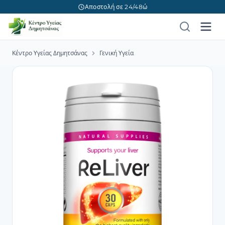
Αποστολή σε 24/48ώ
Κέντρο Υγείας Δημητσάνας
Γενική Υγεία