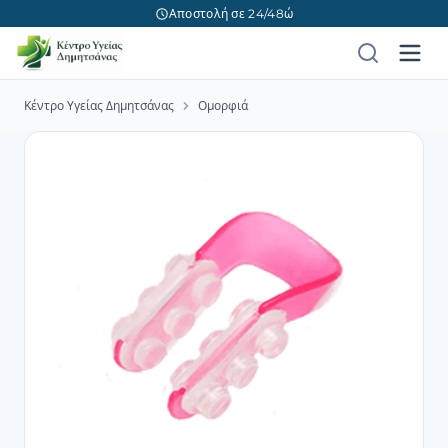
Αποστολή σε 24/48ώ
Κέντρο Υγείας Δημητσάνας
Ομορφιά