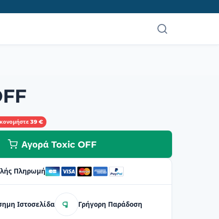
OFF
ικονομήστε 39 €
Αγορά Toxic OFF
λής Πληρωμή
σημη Ιστοσελίδα
Γρήγορη Παράδοση