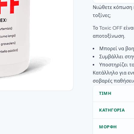
Νιώθετε κόπωση 
τοξίνες;
Το Toxic OFF είν
αποτοξίνωση.
Μπορεί να βοη
Συμβάλλει στη
Υποστηρίζει τ
Κατάλληλο για εν
σοβαρές παθήσεις
ΤΙΜΉ
ΚΑΤΗΓΟΡΊΑ
ΜΟΡΦΉ