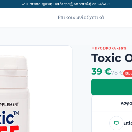
Πιστοποιημένη Ποιότητα
Αποστολή σε 24/48ώ
Επικοινωνία
Σχετικά
ΠΡΟΣΦΟΡΆ -50%
Toxic 
39 €
78 €
Εξο
Ασφα
Επί