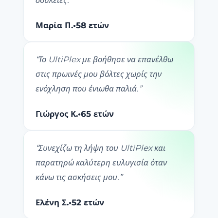
δουλειές.
”
Μαρία Π.
•
58 ετών
“
Το UltiPlex με βοήθησε να επανέλθω
στις πρωινές μου βόλτες χωρίς την
ενόχληση που ένιωθα παλιά.
”
Γιώργος Κ.
•
65 ετών
“
Συνεχίζω τη λήψη του UltiPlex και
παρατηρώ καλύτερη ευλυγισία όταν
κάνω τις ασκήσεις μου.
”
Ελένη Σ.
•
52 ετών