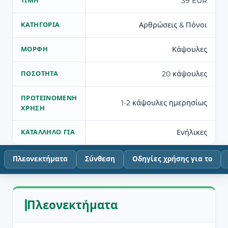
39 EUR
ΤΙΜΉ
Αρθρώσεις & Πόνοι
ΚΑΤΗΓΟΡΊΑ
Κάψουλες
ΜΟΡΦΉ
20 κάψουλες
ΠΟΣΌΤΗΤΑ
ΠΡΟΤΕΙΝΌΜΕΝΗ
1-2 κάψουλες ημερησίως
ΧΡΉΣΗ
Ενήλικες
ΚΑΤΆΛΛΗΛΟ ΓΙΑ
Πλεονεκτήματα
Σύνθεση
Οδηγίες χρήσης για το
Πλεονεκτήματα