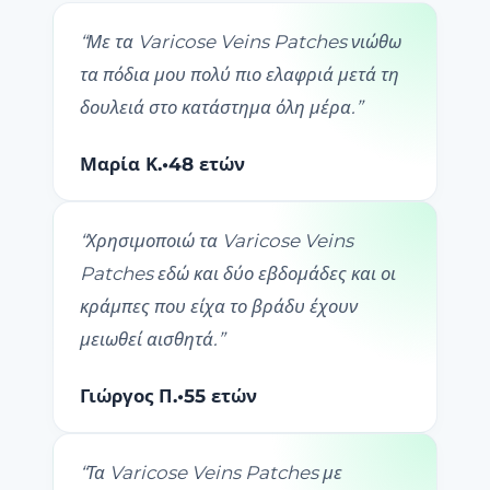
“
Με τα Varicose Veins Patches νιώθω
τα πόδια μου πολύ πιο ελαφριά μετά τη
δουλειά στο κατάστημα όλη μέρα.
”
Μαρία Κ.
•
48 ετών
“
Χρησιμοποιώ τα Varicose Veins
Patches εδώ και δύο εβδομάδες και οι
κράμπες που είχα το βράδυ έχουν
μειωθεί αισθητά.
”
Γιώργος Π.
•
55 ετών
“
Τα Varicose Veins Patches με