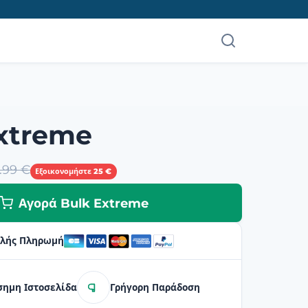
xtreme
.99 €
Εξοικονομήστε 25 €
Αγορά Bulk Extreme
λής Πληρωμή
σημη Ιστοσελίδα
Γρήγορη Παράδοση