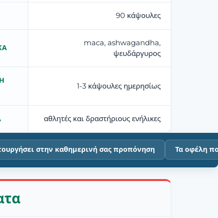
90 κάψουλες
maca, ashwagandha,
ΚΆ
ψευδάργυρος
Η
1-3 κάψουλες ημερησίως
αθλητές και δραστήριους ενήλικες
Α
ειτουργήσει στην καθημερινή σας προπόνηση
Τα οφέλη π
ατα