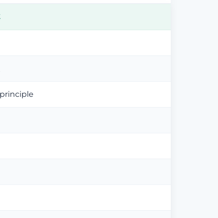
Σ
ς
 principle