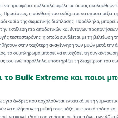
εί να προσφέρει πολλαπλά οφέλη σε όσους ακολουθούν έ
. Πρωτίστως, η σύνθεσή του ενδέχεται να υποστηρίξει τη
ιαδικασία της σωματικής διάπλασης. Παράλληλα, μπορεί 
 την εκτέλεση πιο αποδοτικών και έντονων προπονήσεων.
ής τεστοστερόνης, η οποία συνδέεται με τη βελτίωση της 
οηθήσουν στην ταχύτερη αναγέννηση των μυών μετά την ά
λος, το συμπλήρωμα μπορεί να ενισχύσει τη συγκέντρωση
ς του ενώ παράλληλα υποστηρίζει τη διαχείριση του σω
ι το Bulk Extreme και ποιοι μ
ς για άνδρες που ασχολούνται εντατικά με τη γυμναστικ
ούν να αυξήσουν τη μυϊκή τους μάζα με φυσικό τρόπο κα
πορεί να φανεί ιδιαίτερα χρήσιμο σε άτομα άνω των 40 