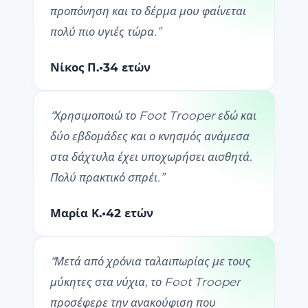
προπόνηση και το δέρμα μου φαίνεται
πολύ πιο υγιές τώρα.
”
Νίκος Π.
•
34 ετών
“
Χρησιμοποιώ το Foot Trooper εδώ και
δύο εβδομάδες και ο κνησμός ανάμεσα
στα δάχτυλα έχει υποχωρήσει αισθητά.
Πολύ πρακτικό σπρέι.
”
Μαρία Κ.
•
42 ετών
“
Μετά από χρόνια ταλαιπωρίας με τους
μύκητες στα νύχια, το Foot Trooper
προσέφερε την ανακούφιση που