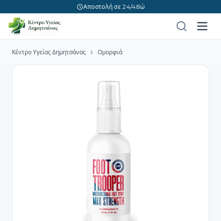
Αποστολή σε 24/48ώ
Κέντρο Υγείας Δημητσάνας
Ομορφιά