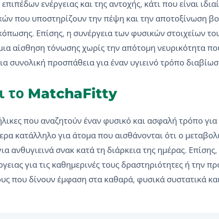
ιπέδων ενέργειας και της αντοχής, κάτι που είναι ιδιαί
κών που υποστηρίζουν την πέψη και την αποτοξίνωση βοη
κόπωσης. Επίσης, η συνέργεια των φυσικών στοιχείων του
μια αίσθηση τόνωσης χωρίς την απότομη νευρικότητα πο
ια συνολική προσπάθεια για έναν υγιεινό τρόπο διαβίωσ
ι το MatchaFitty
νήλικες που αναζητούν έναν φυσικό και ασφαλή τρόπο γι
ίτερα κατάλληλο για άτομα που αισθάνονται ότι ο μεταβολ
ια ανθυγιεινά σνακ κατά τη διάρκεια της ημέρας. Επίσης,
γειας για τις καθημερινές τους δραστηριότητες ή την πρ
ους που δίνουν έμφαση στα καθαρά, φυσικά συστατικά κα