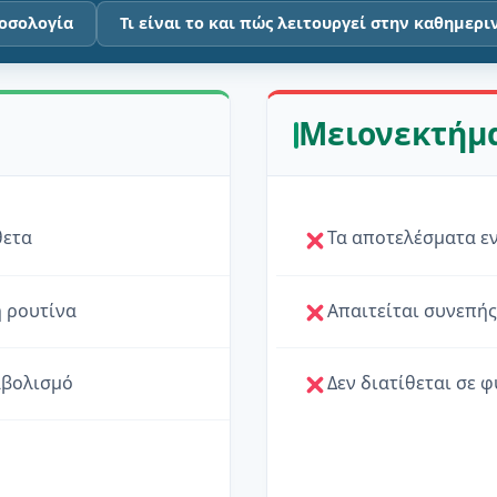
δοσολογία
Τι είναι το και πώς λειτουργεί στην καθημερι
Μειονεκτήμ
θετα
Τα αποτελέσματα ε
 ρουτίνα
Απαιτείται συνεπή
ταβολισμό
Δεν διατίθεται σε 