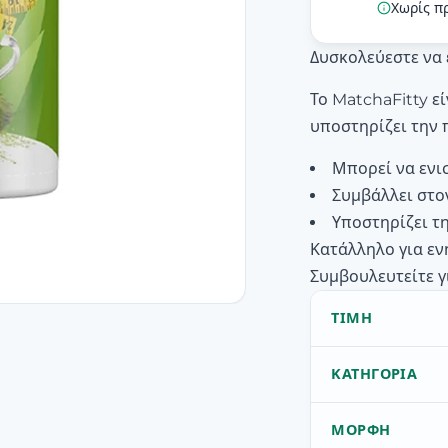
Χωρίς π
Δυσκολεύεστε να 
Το MatchaFitty ε
υποστηρίζει την 
Μπορεί να ενι
Συμβάλλει στον
Υποστηρίζει τ
Κατάλληλο για εν
Συμβουλευτείτε γ
ΤΙΜΉ
ΚΑΤΗΓΟΡΊΑ
ΜΟΡΦΉ