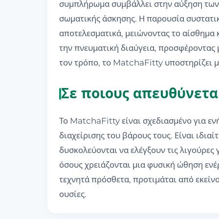
συμπλήρωμα συμβάλλει στην αύξηση των επ
σωματικής άσκησης. Η παρουσία συστατι
αποτελεσματικά, μειώνοντας το αίσθημα 
την πνευματική διαύγεια, προσφέροντας 
τον τρόπο, το MatchaFitty υποστηρίζει μ
Σε ποιους απευθύνετα
Το MatchaFitty είναι σχεδιασμένο για ε
διαχείρισης του βάρους τους. Είναι ιδια
δυσκολεύονται να ελέγξουν τις λιγούρες γ
όσους χρειάζονται μια φυσική ώθηση ενέρ
τεχνητά πρόσθετα, προτιμάται από εκείν
ουσίες.