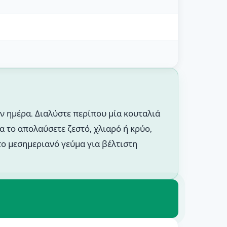
ην ημέρα. Διαλύστε περίπου μία κουταλιά
α το απολαύσετε ζεστό, χλιαρό ή κρύο,
το μεσημεριανό γεύμα για βέλτιστη