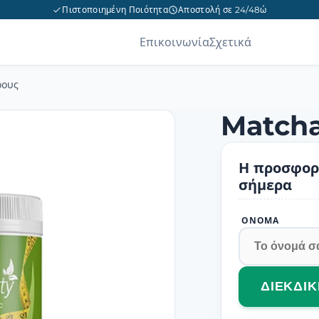
Πιστοποιημένη Ποιότητα
Αποστολή σε 24/48ώ
Επικοινωνία
Σχετικά
ρους
Matcha
Η προσφορά
σήμερα
ΌΝΟΜΑ
ΔΙΕΚΔΙ