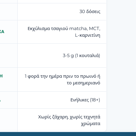
30 δόσεις
Εκχύλισμα τσαγιού matcha, MCT,
ΚΆ
L-καρνιτίνη
3-5 g (1 κουταλιά)
Η
1 φορά την ημέρα πριν το πρωινό ή
το μεσημεριανό
Ενήλικες (18+)
Α
Χωρίς ζάχαρη, χωρίς τεχνητά
χρώματα