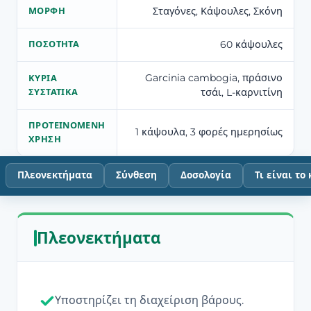
Σταγόνες, Κάψουλες, Σκόνη
ΜΟΡΦΉ
60 κάψουλες
ΠΟΣΌΤΗΤΑ
Garcinia cambogia, πράσινο
ΚΎΡΙΑ
τσάι, L-καρνιτίνη
ΣΥΣΤΑΤΙΚΆ
ΠΡΟΤΕΙΝΌΜΕΝΗ
1 κάψουλα, 3 φορές ημερησίως
ΧΡΉΣΗ
Πλεονεκτήματα
Σύνθεση
Δοσολογία
Τι είναι το
Πλεονεκτήματα
Υποστηρίζει τη διαχείριση βάρους.