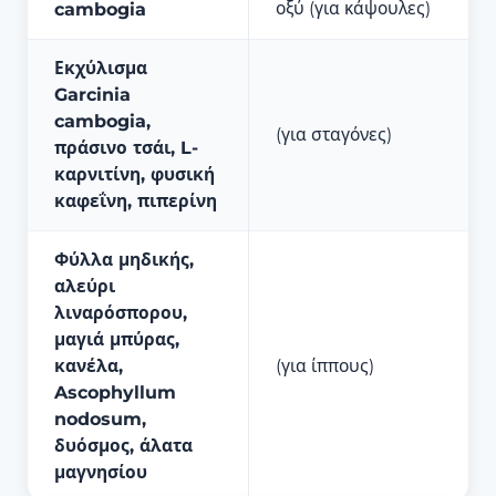
οξύ (για κάψουλες)
cambogia
Εκχύλισμα
Garcinia
cambogia,
(για σταγόνες)
πράσινο τσάι, L-
καρνιτίνη, φυσική
καφεΐνη, πιπερίνη
Φύλλα μηδικής,
αλεύρι
λιναρόσπορου,
μαγιά μπύρας,
κανέλα,
(για ίππους)
Ascophyllum
nodosum,
δυόσμος, άλατα
μαγνησίου